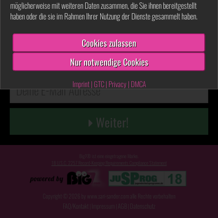
möglicherweise mit weiteren Daten zusammen, die Sie ihnen bereitgestellt
haben oder die sie im Rahmen Ihrer Nutzung der Dienste gesammelt haben.
Auf meiner privaten Seite siehst du sämtliche Videos und Bilder unzensiert.
Chatte mit mir oder besuche mich in der Livecam!
Cookies zulassen
Ich garantiere dir: die Anmeldung ist
100% kostenlos
-
kein Abo
und
Nur notwendige Cookies
keine versteckten Kosten!
Imprint
|
GTC
|
Privacy
|
DMCA
Weiter!
Big7® ist eine eingetragene Marke.
18 U.S.C. 2257 Record-Keeping Requirements Compliance Statement
Copyright © 2026 by www.sari-sander.com alle Rechte vorbehalten
FAQ/Kontakt
Impressum
AGB
Datenschutz
|
|
|